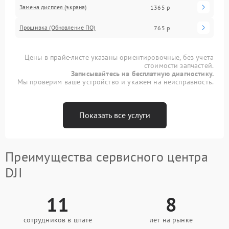
Замена дисплея (экрана)
1365 р
Прошивка (Обновление ПО)
765 р
Цены в прайс-листе указаны ориентировочные, без учета
стоимости запчастей.
Записывайтесь на бесплатную диагностику.
Мы проверим ваше устройство и укажем на неисправность.
Показать все услуги
Преимущества сервисного центра
DJI
11
8
сотрудников в штате
лет на рынке