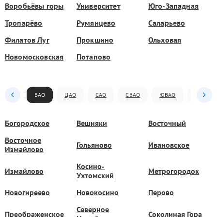
Воробьёвы горы
Университет
Юго-Западная
Тропарёво
Румянцево
Саларьево
Филатов Луг
Прокшино
Ольховая
Новомосковская
Потапово
ВАО
ЦАО
САО
СВАО
ЮВАО
ЮАО
Богородское
Вешняки
Восточный
Восточное
Гольяново
Ивановское
Измайлово
Косино-
Измайлово
Метрогородок
Ухтомский
Новогиреево
Новокосино
Перово
Северное
Преображенское
Соколиная Гора