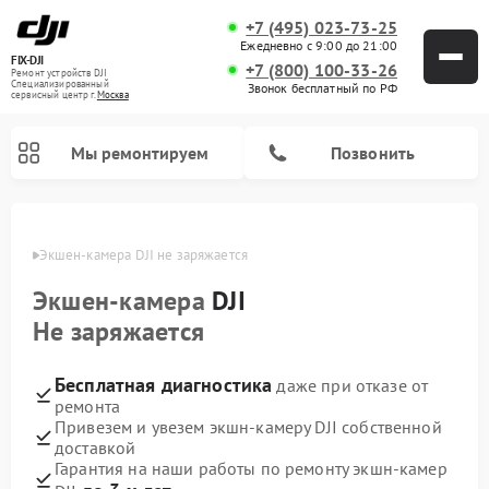
+7 (495) 023-73-25
Ежедневно с 9:00 до 21:00
FIX-DJI
+7 (800) 100-33-26
Ремонт устройств DJI
Специализированный
Звонок бесплатный по РФ
cервисный центр г.
Москва
Мы ремонтируем
Позвонить
оскве
Экшен-камера DJI не заряжается
Экшен-камера
DJI
Не заряжается
Бесплатная диагностика
даже при отказе от
ремонта
Привезем и увезем экшн-камеру DJI собственной
доставкой
Гарантия на наши работы по ремонту экшн-камер