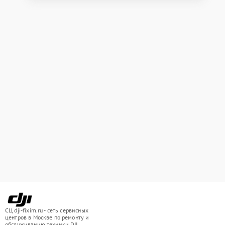
СЦ dji-fixim.ru - сеть сервисных
центров в Москве по ремонту и
обслуживанию техники DJI