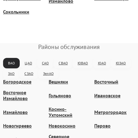
Измайлово
Сокольники
Районы обслуживания
ВАО
ЦАО
САО
СВАО
ЮВАО
ЮАО
ЮЗАО
ЗАО
СЗАО
ЗелАО
Богородское
Вешняки
Восточный
Восточное
Гольяново
Ивановское
Измайлово
Косино-
Измайлово
Метрогородок
Ухтомский
Новогиреево
Новокосино
Перово
Северное