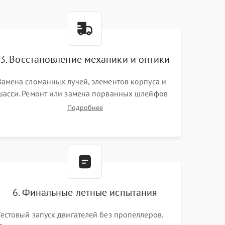
3. Восстановление механики и оптики
Замена сломанных лучей, элементов корпуса и
шасси. Ремонт или замена порванных шлейфов
и демпферов трехосевого подвеса камеры.
Подробнее
Очистка объектива, восстановление механизма
фокусировки. Установка новых пропеллеров.
6. Финальные летные испытания
Тестовый запуск двигателей без пропеллеров.