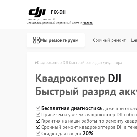
FIX-DJI
Ремонт устройств DJI
Специализированный cервисный центр г.
Москва
Мы ремонтируем
Срочный ремонт
Це
птеров DJI в Москве
Квадрокоптер DJI быстрый разряд аккумулятора
Квадрокоптер
DJI
Быстрый разряд акк
Бесплатная диагностика
даже при отказ
Привезем и увезем квадрокоптер DJI собс
Гарантия на наши работы по ремонту квад
Срочный ремонт квадрокоптеров DJI в теч
20%
Скидка для вас до