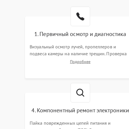
1. Первичный осмотр и диагностика
Визуальный осмотр лучей, пропеллеров и
подвеса камеры на наличие трещин. Проверка
включения, связи с пультом ДУ и передачи
Подробнее
видеосигнала. Считывание логов ошибок через
полетное ПО для определения характера
неисправности.
4. Компонентный ремонт электроники
Пайка поврежденных цепей питания и