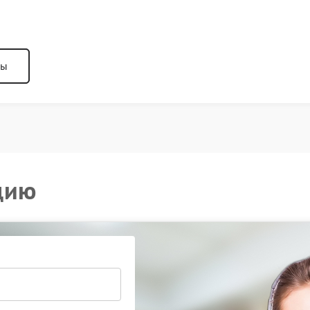
ны
цию