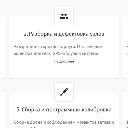
2. Разборка и дефектовка узлов
Аккуратное вскрытие корпуса. Отключение
шлейфов подвеса, GPS-модуля и системы
визуального позиционирования. Проверка
Подробнее
полетного контроллера, регуляторов оборотов
(ESC) и бесколлекторных моторов на короткое
замыкание.
5. Сборка и программная калибровка
Сборка дрона с соблюдением моментов затяжки