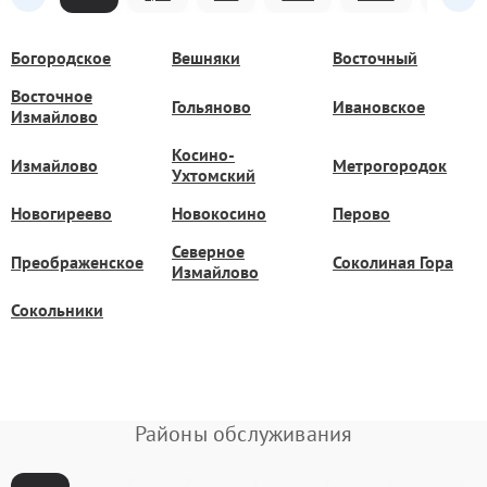
Богородское
Вешняки
Восточный
Восточное
Гольяново
Ивановское
Измайлово
Косино-
Измайлово
Метрогородок
Ухтомский
Новогиреево
Новокосино
Перово
Северное
Преображенское
Соколиная Гора
Измайлово
Сокольники
Районы обслуживания