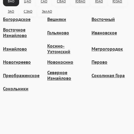
ВАО
ЦАО
САО
СВАО
ЮВАО
ЮАО
ЮЗАО
ЗАО
СЗАО
ЗелАО
Богородское
Вешняки
Восточный
Восточное
Гольяново
Ивановское
Измайлово
Косино-
Измайлово
Метрогородок
Ухтомский
Новогиреево
Новокосино
Перово
Северное
Преображенское
Соколиная Гора
Измайлово
Сокольники