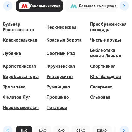
Сокольническая
Большая кольцевая
Бульвар
Преображенская
Черкизовская
Рокоссовского
площадь
Красносельская
Красные Ворота
Чистые пруды
Библиотека
Лубянка
Охотный Ряд
имени Ленина
Кропоткинская
Фрунзенская
Спортивная
Воробьёвы горы
Университет
Юго-Западная
Тропарёво
Румянцево
Саларьево
Филатов Луг
Прокшино
Ольховая
Новомосковская
Потапово
ВАО
ЦАО
САО
СВАО
ЮВАО
ЮАО