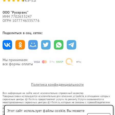
4.9-5.0
ООО "Русервис"
ИНН 7702633247
ОГРН 1077746335776
Поделиться в соц. сетях:
Мы принимаем
все формы оплаты
Политика конфиденциальности
Вся информация на сайте носит исключительно справочный характер.
Товарные знаки используются исключительно для описания устройств, в отношении которых
сервисные центры dji-fixim.ru предоставляют услуги по ремонту. Услуги оказываются в
неавторизованных сервисных центрах dji-fixim.ru, которые не связаны с правообладателями
товарных знаков или их официальными представителями.
Ремонт осуществляется для устройств, уже введенных в гражданский оборот в соответствии
Этот сайт использует файлы cookie. Вы можете
со статьей 1487 ГК РФ.
Использование товарных знаков не преследует цели индивидуализации услуг или введения