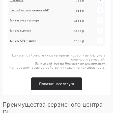
Прошивка
765 р
Настройка шифрования Wi-Fi
965 р
Замена аккумулятора
1565 р
Замена корпуса
1565 р
Замена GPS-модуля
1465 р
Цены в прайс-листе указаны ориентировочные, без учета
стоимости запчастей.
Записывайтесь на бесплатную диагностику.
Мы проверим ваше устройство и укажем на неисправность.
Показать все услуги
Преимущества сервисного центра
DJI