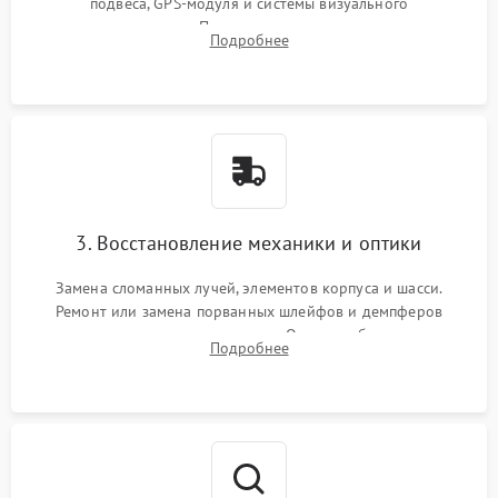
подвеса, GPS-модуля и системы визуального
позиционирования. Проверка полетного контроллера,
Подробнее
регуляторов оборотов (ESC) и бесколлекторных моторов на
короткое замыкание.
3. Восстановление механики и оптики
Замена сломанных лучей, элементов корпуса и шасси.
Ремонт или замена порванных шлейфов и демпферов
трехосевого подвеса камеры. Очистка объектива,
Подробнее
восстановление механизма фокусировки. Установка новых
пропеллеров.