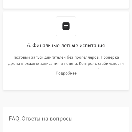
камеры.
6. Финальные летные испытания
Тестовый запуск двигателей без пропеллеров. Проверка
дрона в режиме зависания и полета. Контроль стабильности
удержания точки, качества передачи видео, работы системы
Подробнее
возврата домой (RTH) и дальности радиосвязи.
FAQ. Ответы на вопросы