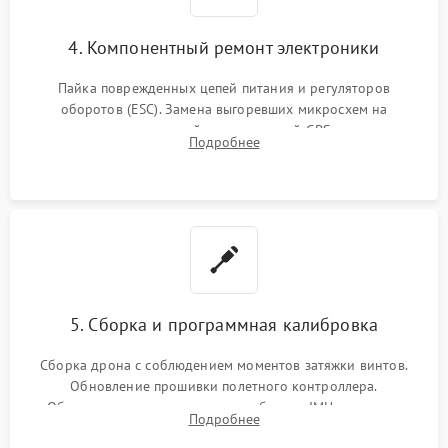
4. Компонентный ремонт электроники
Пайка поврежденных цепей питания и регуляторов
оборотов (ESC). Замена выгоревших микросхем на
материнской плате, модулей GPS
Подробнее
5. Сборка и программная калибровка
Сборка дрона с соблюдением моментов затяжки винтов.
Обновление прошивки полетного контроллера.
Обязательная программная калибровка IMU-сенсоров,
Подробнее
компаса, датчиков позиционирования и горизонта подвеса