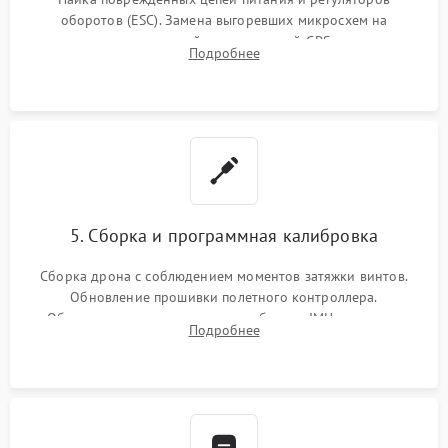
оборотов (ESC). Замена выгоревших микросхем на
материнской плате, модулей GPS
Подробнее
5. Сборка и программная калибровка
Сборка дрона с соблюдением моментов затяжки винтов.
Обновление прошивки полетного контроллера.
Обязательная программная калибровка IMU-сенсоров,
Подробнее
компаса, датчиков позиционирования и горизонта подвеса
камеры.