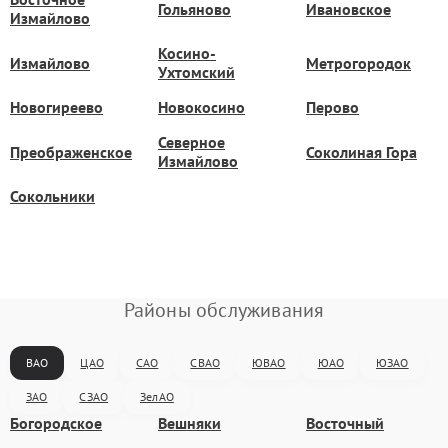
Гольяново
Ивановское
Измайлово
Косино-
Измайлово
Метрогородок
Ухтомский
Новогиреево
Новокосино
Перово
Северное
Преображенское
Соколиная Гора
Измайлово
Сокольники
Районы обслуживания
ВАО
ЦАО
САО
СВАО
ЮВАО
ЮАО
ЮЗАО
ЗАО
СЗАО
ЗелАО
Богородское
Вешняки
Восточный