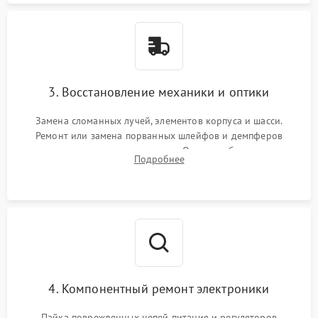
3. Восстановление механики и оптики
Замена сломанных лучей, элементов корпуса и шасси.
Ремонт или замена порванных шлейфов и демпферов
трехосевого подвеса камеры. Очистка объектива,
Подробнее
восстановление механизма фокусировки. Установка новых
пропеллеров.
4. Компонентный ремонт электроники
Пайка поврежденных цепей питания и регуляторов