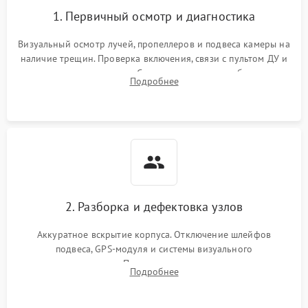
1. Первичный осмотр и диагностика
Визуальный осмотр лучей, пропеллеров и подвеса камеры на
наличие трещин. Проверка включения, связи с пультом ДУ и
передачи видеосигнала. Считывание логов ошибок через
Подробнее
полетное ПО для определения характера неисправности.
2. Разборка и дефектовка узлов
Аккуратное вскрытие корпуса. Отключение шлейфов
подвеса, GPS-модуля и системы визуального
позиционирования. Проверка полетного контроллера,
Подробнее
регуляторов оборотов (ESC) и бесколлекторных моторов на
короткое замыкание.