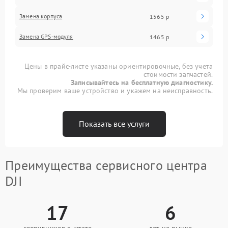
Замена корпуса
1565 р
Замена GPS-модуля
1465 р
Цены в прайс-листе указаны ориентировочные, без учета
стоимости запчастей.
Записывайтесь на бесплатную диагностику.
Мы проверим ваше устройство и укажем на неисправность.
Показать все услуги
Преимущества сервисного центра
DJI
17
6