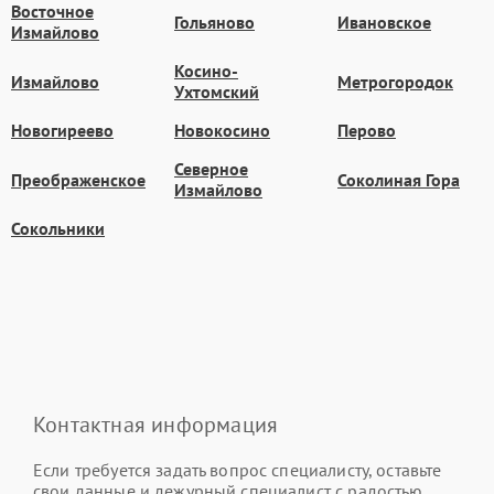
Восточное
Гольяново
Ивановское
Измайлово
Косино-
Измайлово
Метрогородок
Ухтомский
Новогиреево
Новокосино
Перово
Северное
Преображенское
Соколиная Гора
Измайлово
Сокольники
Контактная информация
Если требуется задать вопрос специалисту, оставьте
свои данные и дежурный специалист с радостью