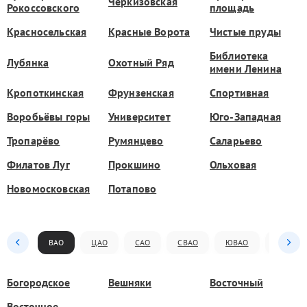
Черкизовская
Рокоссовского
площадь
Красносельская
Красные Ворота
Чистые пруды
Библиотека
Лубянка
Охотный Ряд
имени Ленина
Кропоткинская
Фрунзенская
Спортивная
Воробьёвы горы
Университет
Юго-Западная
Тропарёво
Румянцево
Саларьево
Филатов Луг
Прокшино
Ольховая
Новомосковская
Потапово
ВАО
ЦАО
САО
СВАО
ЮВАО
ЮАО
Богородское
Вешняки
Восточный
Восточное