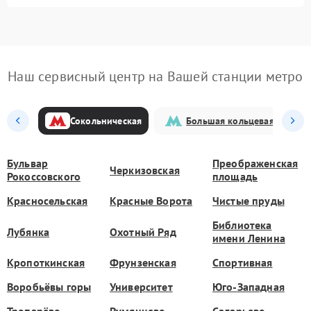
Наш сервисный центр на Вашей станции метро
Сокольническая
Большая кольцевая
Бульвар
Преображенская
Черкизовская
Рокоссовского
площадь
Красносельская
Красные Ворота
Чистые пруды
Библиотека
Лубянка
Охотный Ряд
имени Ленина
Кропоткинская
Фрунзенская
Спортивная
Воробьёвы горы
Университет
Юго-Западная