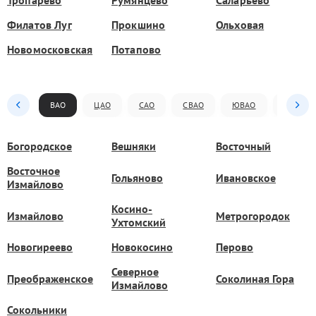
Тропарёво
Румянцево
Саларьево
Филатов Луг
Прокшино
Ольховая
Новомосковская
Потапово
ВАО
ЦАО
САО
СВАО
ЮВАО
ЮАО
Богородское
Вешняки
Восточный
Восточное
Гольяново
Ивановское
Измайлово
Косино-
Измайлово
Метрогородок
Ухтомский
Новогиреево
Новокосино
Перово
Северное
Преображенское
Соколиная Гора
Измайлово
Сокольники