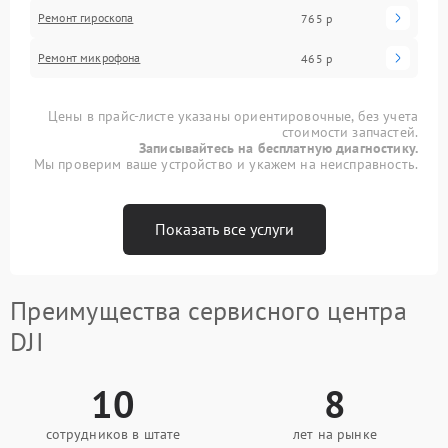
Ремонт гироскопа
765 р
Ремонт микрофона
465 р
Цены в прайс-листе указаны ориентировочные, без учета
стоимости запчастей.
Записывайтесь на бесплатную диагностику.
Мы проверим ваше устройство и укажем на неисправность.
Показать все услуги
Преимущества сервисного центра
DJI
10
8
сотрудников в штате
лет на рынке