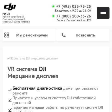
+7 (495) 023-73-25
Ежедневно с 9:00 до 21:00
FIX-DJI
+7 (800) 100-33-26
Ремонт устройств DJI
Специализированный
Звонок бесплатный по РФ
cервисный центр г.
Москва
Мы ремонтируем
Позвонить
Москве
VR система DJI мерцание дисплея
VR система
DJI
Мерцание дисплея
Бесплатная диагностика
даже при отказе от
ремонта
Привезем и увезем vr систему DJI собственной
доставкой
Гарантия на наши работы по ремонту vr систем DJI