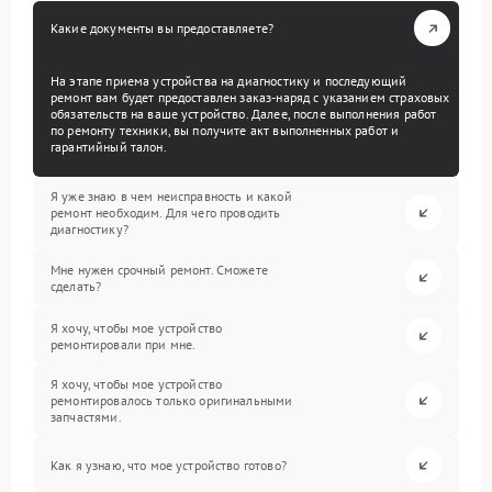
Какие документы вы предоставляете?
На этапе приема устройства на диагностику и последующий
ремонт вам будет предоставлен заказ-наряд с указанием страховых
обязательств на ваше устройство. Далее, после выполнения работ
по ремонту техники, вы получите акт выполненных работ и
гарантийный талон.
Я уже знаю в чем неисправность и какой
ремонт необходим. Для чего проводить
диагностику?
Мне нужен срочный ремонт. Сможете
сделать?
Я хочу, чтобы мое устройство
ремонтировали при мне.
Я хочу, чтобы мое устройство
ремонтировалось только оригинальными
запчастями.
Как я узнаю, что мое устройство готово?