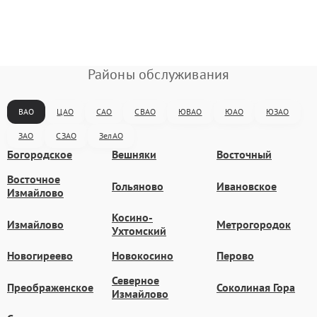
Районы обслуживания
ВАО
ЦАО
САО
СВАО
ЮВАО
ЮАО
ЮЗАО
ЗАО
СЗАО
ЗелАО
Богородское
Вешняки
Восточный
Восточное
Гольяново
Ивановское
Измайлово
Косино-
Измайлово
Метрогородок
Ухтомский
Новогиреево
Новокосино
Перово
Северное
Преображенское
Соколиная Гора
Измайлово