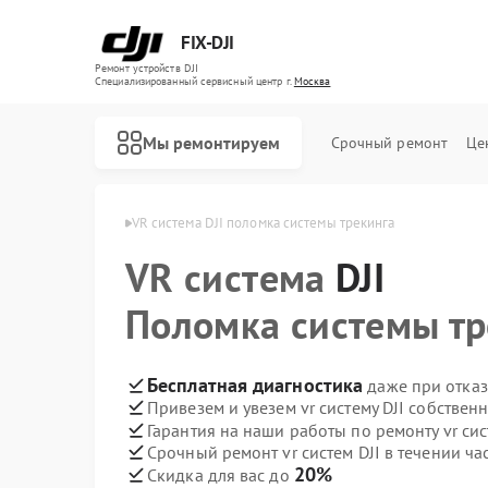
FIX-DJI
Ремонт устройств DJI
Специализированный cервисный центр г.
Москва
Мы ремонтируем
Срочный ремонт
Це
 систем DJI в Москве
VR система DJI поломка системы трекинга
VR система
DJI
Поломка системы тр
Бесплатная диагностика
даже при отказ
Привезем и увезем vr систему DJI собствен
Гарантия на наши работы по ремонту vr сис
Срочный ремонт vr систем DJI в течении ча
20%
Скидка для вас до