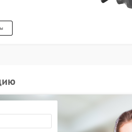
ны
цию