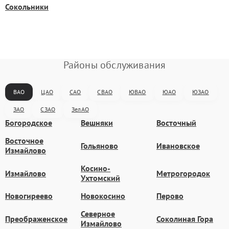
Сокольники
Районы обслуживания
ВАО
ЦАО
САО
СВАО
ЮВАО
ЮАО
ЮЗАО
ЗАО
СЗАО
ЗелАО
Богородское
Вешняки
Восточный
Восточное
Гольяново
Ивановское
Измайлово
Косино-
Измайлово
Метрогородок
Ухтомский
Новогиреево
Новокосино
Перово
Северное
Преображенское
Соколиная Гора
Измайлово