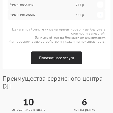
Ремонт гироскопа
765 р
Ремонт микрофона
465 р
Цены в прайс-листе указаны ориентировочные, без учета
стоимости запчастей.
Записывайтесь на бесплатную диагностику.
Мы проверим ваше устройство и укажем на неисправность.
Показать все услуги
Преимущества сервисного центра
DJI
10
6
сотрудников в штате
лет на рынке