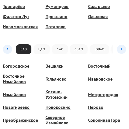
Тропарёво
Румянцево
Саларьево
Филатов Луг
Прокшино
Ольховая
Новомосковская
Потапово
ВАО
ЦАО
САО
СВАО
ЮВАО
ЮАО
Богородское
Вешняки
Восточный
Восточное
Гольяново
Ивановское
Измайлово
Косино-
Измайлово
Метрогородок
Ухтомский
Новогиреево
Новокосино
Перово
Северное
Преображенское
Соколиная Гора
Измайлово