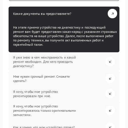
Какие документы вы предоставляете?
На этапе приема устройства на диагностику и последующий
ремонт вам будет предоставлен заказ-наряд с указанием страховых
обязательств на ваше устройство. Далее, после выполнения работ
по ремонту техники, вы получите акт выполненных работ и
гарантийный талон.
Я уже знаю в чем неисправность и какой
ремонт необходим. Для чего проводить
диагностику?
Мне нужен срочный ремонт. Сможете
сделать?
Я хочу, чтобы мое устройство
ремонтировали при мне.
Я хочу, чтобы мое устройство
ремонтировалось только оригинальными
запчастями.
Как я узнаю, что мое устройство готово?