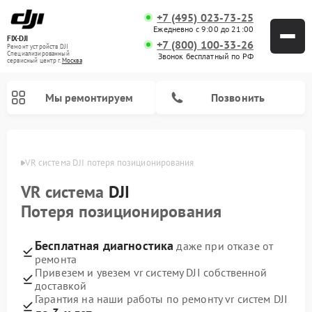
+7 (495) 023-73-25
Ежедневно с 9:00 до 21:00
FIX-DJI
+7 (800) 100-33-26
Ремонт устройств DJI
Специализированный
Звонок бесплатный по РФ
cервисный центр г.
Москва
Мы ремонтируем
Позвонить
Москве
VR система DJI потеря позиционирования
VR система
DJI
Потеря позиционирования
Бесплатная диагностика
даже при отказе от
ремонта
Привезем и увезем vr систему DJI собственной
доставкой
Гарантия на наши работы по ремонту vr систем DJI