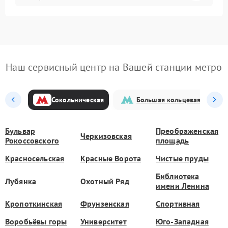
Наш сервисный центр на Вашей станции метро
Сокольническая
Большая кольцевая
Бульвар
Преображенская
Черкизовская
Рокоссовского
площадь
Красносельская
Красные Ворота
Чистые пруды
Библиотека
Лубянка
Охотный Ряд
имени Ленина
Кропоткинская
Фрунзенская
Спортивная
Воробьёвы горы
Университет
Юго-Западная